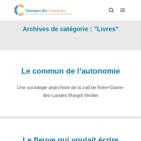
Menu pr
Rechercher
Archives de catégorie : "
Livres
"
Le commun de l’autonomie
Une sociologie anarchiste de la zad de Notre-Dame-
des-Landes Margot Verdier
Le fleuve qui voulait écrire