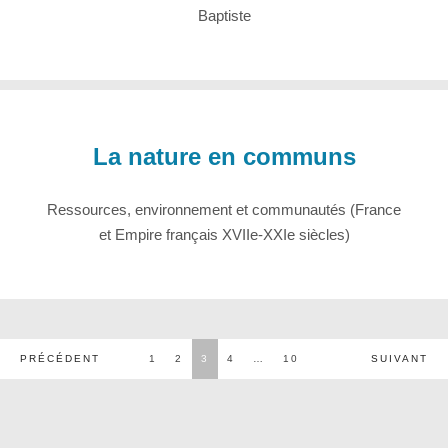
Baptiste
La nature en communs
Ressources, environnement et communautés (France
et Empire français XVIIe-XXIe siècles)
Pagination
PRÉCÉDENT
1
2
3
4
…
10
SUIVANT
des
publications