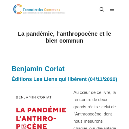
Menu pr
Rechercher
La pandémie, l’anthropocène et le
bien commun
Benjamin Coriat
Éditions Les Liens qui libèrent (04/11/2020)
Au cœur de ce livre, la
rencontre de deux
grands récits : celui de
l’Anthropocène, dont
nous mesurons
chaque jour davantage