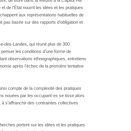
re, de Bure dans la Meuse à la Capitol Hill
t de l’État nourrit les idées et les pratiques
 échappent aux représentations habituelles de
it pas basée sur des rapports d’obligation et
e-des-Landes, qui réunit plus de 300
r penser les conditions d’une forme de
 mêlant observations ethnographiques, entretiens
tonomie après l’échec de la première tentative
 ainsi compte de la complexité des pratiques
ns nouées par les occupant·es se tisse alors
 s’affranchir des contraintes collectives
erches portent sur les idées et les pratiques