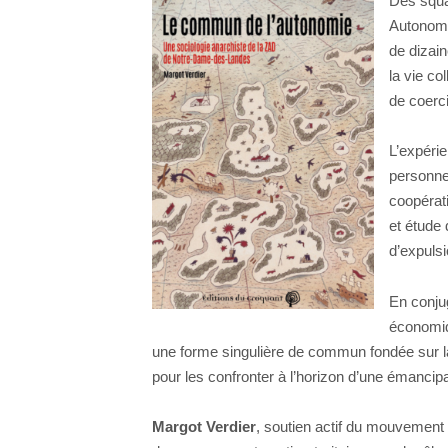
Des squat
Autonomou
de dizain
la vie co
de coerc
L’expéri
personnes
coopérati
et étude 
d’expuls
En conjug
économiq
une forme singulière de commun fondée sur la
pour les confronter à l’horizon d’une émancip
Margot Verdier
, soutien actif du mouvement 