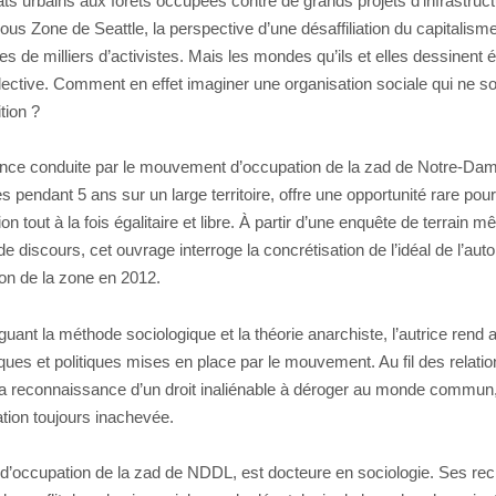
s urbains aux forêts occupées contre de grands projets d’infrastructu
s Zone de Seattle, la perspective d’une désaffiliation du capitalisme e
es de milliers d’activistes. Mais les mondes qu’ils et elles dessinent
llective. Comment en effet imaginer une organisation sociale qui ne so
ition ?
ence conduite par le mouvement d’occupation de la zad de Notre-Dam
 pendant 5 ans sur un large territoire, offre une opportunité rare pou
on tout à la fois égalitaire et libre. À partir d’une enquête de terrain
de discours, cet ouvrage interroge la concrétisation de l’idéal de l’au
ion de la zone en 2012.
uant la méthode sociologique et la théorie anarchiste, l’autrice rend
ues et politiques mises en place par le mouvement. Au fil des relatio
 reconnaissance d’un droit inaliénable à déroger au monde commun, à
ation toujours inachevée.
d’occupation de la zad de NDDL, est docteure en sociologie. Ses rech