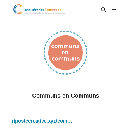
Menu pr
Rechercher
Communs en Communs
ripostecreative.xyz/com…