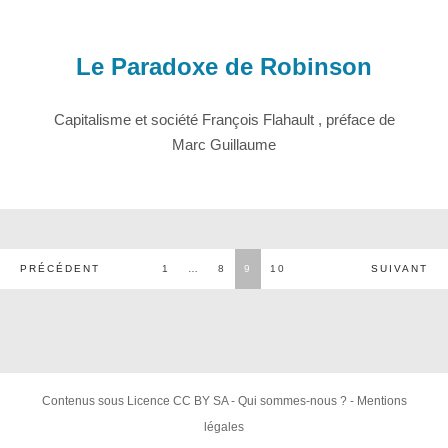
Le Paradoxe de Robinson
Capitalisme et société François Flahault , préface de
Marc Guillaume
Pagination
PRÉCÉDENT
1
…
8
9
10
SUIVANT
des
publications
Contenus sous
Licence CC BY SA
-
Qui sommes-nous ?
-
Mentions
légales