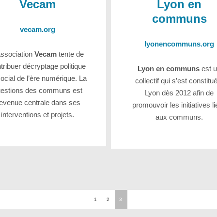
Vecam
Lyon en
communs
vecam.org
lyonencommuns.org
association
Vecam
tente de
tribuer décryptage politique
Lyon en communs
est 
social de l’ère numérique. La
collectif qui s’est constitu
uestions des communs est
Lyon dès 2012 afin de
evenue centrale dans ses
promouvoir les initiatives l
interventions et projets.
aux communs.
1
2
3