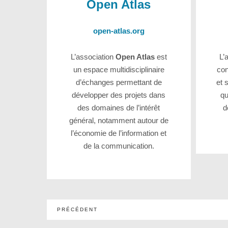
Open Atlas
open-atlas.org
L’association
Open Atlas
est
L’
un espace multidisciplinaire
con
d’échanges permettant de
et 
développer des projets dans
q
des domaines de l’intérêt
d
général, notamment autour de
l’économie de l’information et
de la communication.
Pagination
PRÉCÉDENT
des